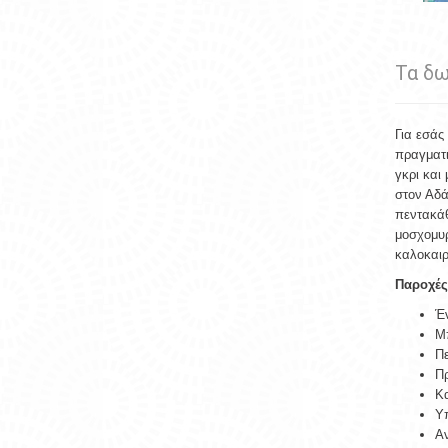
Τα δω
Για εσάς
πραγματι
γκρι και
στον Αδά
πεντακάθ
μοσχομυρ
καλοκαιρ
Παροχές
Έν
Μπ
Πε
Πρ
Κα
Υπ
Αν