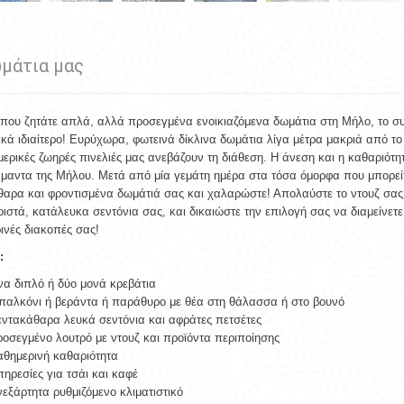
μάτια μας
 που ζητάτε απλά, αλλά προσεγμένα ενοικιαζόμενα δωμάτια στη Μήλο, το σ
κά ιδιαίτερο! Ευρύχωρα, φωτεινά δίκλινα δωμάτια λίγα μέτρα μακριά από το 
 μερικές ζωηρές πινελιές μας ανεβάζουν τη διάθεση. Η άνεση και η καθαριότ
μαντα της Μήλου. Μετά από μία γεμάτη ημέρα στα τόσα όμορφα που μπορείτε
αρα και φροντισμένα δωμάτιά σας και χαλαρώστε! Απολαύστε το ντουζ σας, 
ιστά, κατάλευκα σεντόνια σας, και δικαιώστε την επιλογή σας να διαμείνετε
ινές διακοπές σας!
:
α διπλό ή δύο μονά κρεβάτια
αλκόνι ή βεράντα ή παράθυρο με θέα στη θάλασσα ή στο βουνό
ντακάθαρα λευκά σεντόνια και αφράτες πετσέτες
οσεγμένο λουτρό με ντουζ και προϊόντα περιποίησης
θημερινή καθαριότητα
ηρεσίες για τσάι και καφέ
εξάρτητα ρυθμιζόμενο κλιματιστικό